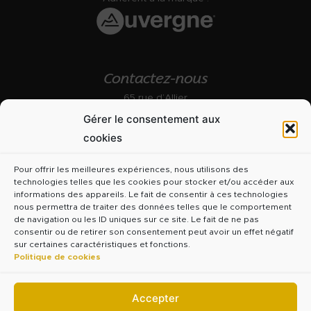
Contactez-nous
65 rue d’Allier
03000 Moulins
Gérer le consentement aux
Formulaire de contact
cookies
04 70 46 81 50
Pour offrir les meilleures expériences, nous utilisons des
Les sites de nos partenaires
technologies telles que les cookies pour stocker et/ou accéder aux
rejoignez.allier-bourbonnais.fr
informations des appareils. Le fait de consentir à ces technologies
nous permettra de traiter des données telles que le comportement
savoir-faire.allier-bourbonnais.fr
de navigation ou les ID uniques sur ce site. Le fait de ne pas
allier-tourisme.com
consentir ou de retirer son consentement peut avoir un effet négatif
sur certaines caractéristiques et fonctions.
invest-in-auvergnerhonealpes.com
Politique de cookies
allier.fr
Accepter