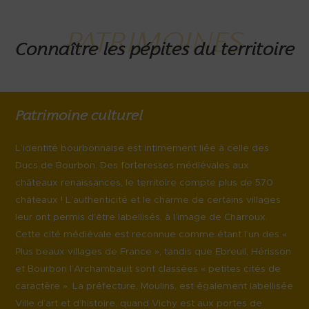
PATRIMOINES
Connaître les pépites du territoire
Patrimoine culturel
L’identité bourbonnaise est intimement liée à celle des
Ducs de Bourbon. Des forteresses médiévales aux
châteaux renaissances, le territoire compte plus de 570
châteaux ! L’authenticité et le charme de certains villages
leur ont permis d’être labellisés, à l’image de Charroux.
Cette cité médiévale est reconnue comme étant l’un des «
Plus beaux villages de France », tandis que Ebreuil, Hérisson
et Bourbon l’Archambault sont classées « petites cités de
caractère ». La préfecture, Moulins, est également labellisée
Ville d’art et d’histoire, quand Vichy est aux portes de