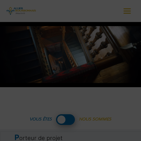
Main
Menu
VOUS ÊTES
NOUS SOMMES
P
orteur de projet